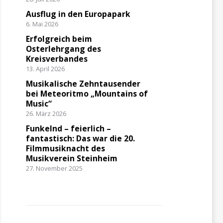
Ausflug in den Europapark
6. Mai 2026
Erfolgreich beim
Osterlehrgang des
Kreisverbandes
13. April 2026
Musikalische Zehntausender
bei Meteoritmo „Mountains of
Music“
26. März 2026
Funkelnd – feierlich –
fantastisch: Das war die 20.
Filmmusiknacht des
Musikverein Steinheim
27. November 2025